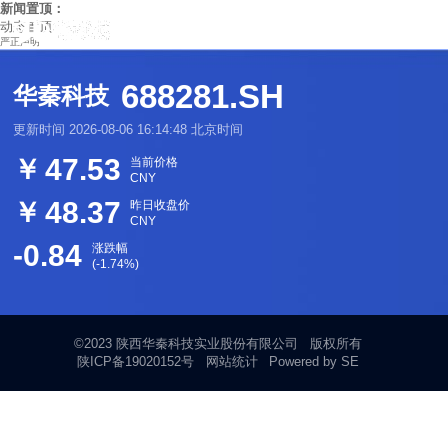
新闻置顶：
动态置顶
严正声明
688281.SH
华秦科技
更新时间
2026-08-06 16:14:48
北京时间
47.53
￥
当前价格
CNY
48.37
￥
昨日收盘价
CNY
-0.84
涨跌幅
(
-1.74
%)
©2023 陕西华秦科技实业股份有限公司
版权所有
陕ICP备19020152号
网站统计
Powered by SE